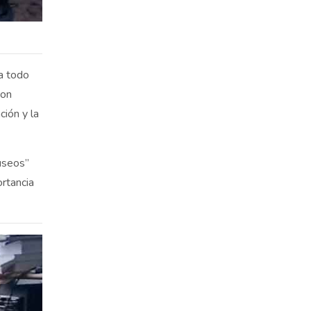
 a todo
ron
ción y la
useos”
ortancia