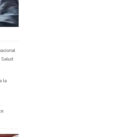
nacional
a Salud
a la
te