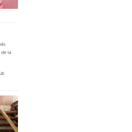
más
 de la
lub