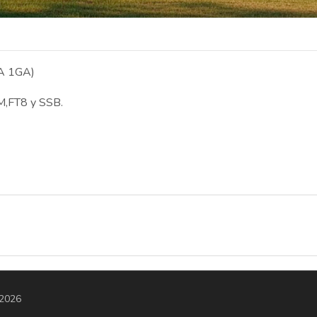
CA 1GA)
M,FT8 y SSB.
 2026