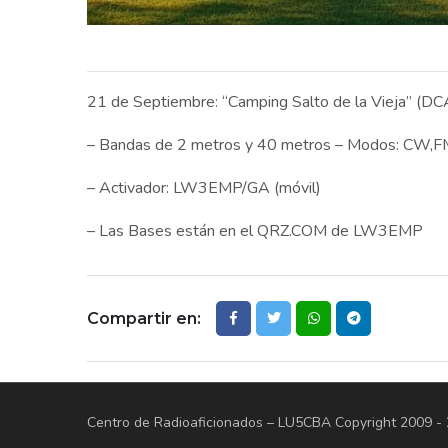
21 de Septiembre: “Camping Salto de la Vieja” (D
– Bandas de 2 metros y 40 metros – Modos: CW,F
– Activador: LW3EMP/GA (móvil)
– Las Bases están en el QRZ.COM de LW3EMP
Compartir en:
Centro de Radioaficionados – LU5CBA
Copyright 2009 -