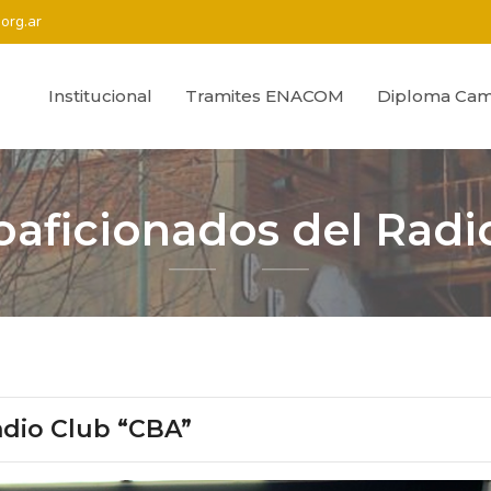
org.ar
Institucional
Tramites ENACOM
Diploma Cam
oaficionados del Radi
adio Club “CBA”