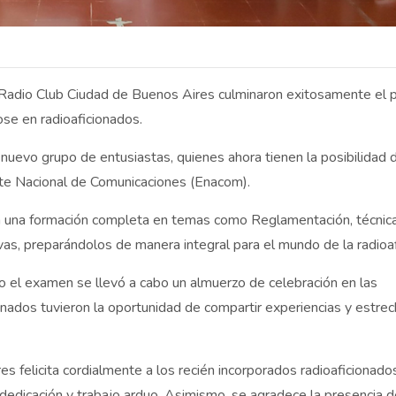
l Radio Club Ciudad de Buenos Aires culminaron exitosamente el 
ose en radioaficionados.
uevo grupo de entusiastas, quienes ahora tienen la posibilidad 
Ente Nacional de Comunicaciones (Enacom).
on una formación completa en temas como Reglamentación, técnica
as, preparándolos de manera integral para el mundo de la radioaf
do el examen se llevó a cabo un almuerzo de celebración en las
ionados tuvieron la oportunidad de compartir experiencias y estrec
 felicita cordialmente a los recién incorporados radioaficionado
 dedicación y trabajo arduo. Asimismo, se agradece la presencia d