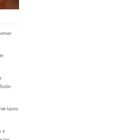
primer
de
,
ición.
har lazos
s y
e los