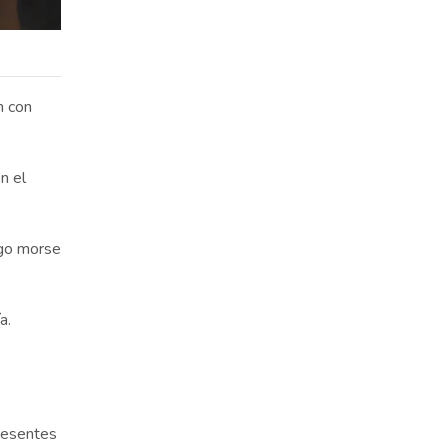
n con
n el
igo morse
a.
resentes