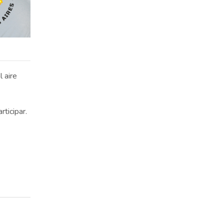
 aire
ticipar.