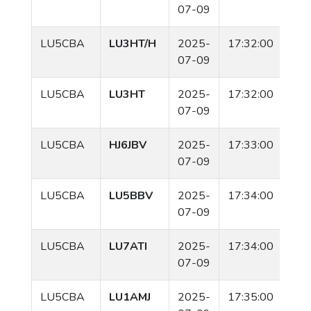
07-09
LU5CBA
LU3HT/H
2025-
17:32:00
📥
07-09
LU5CBA
LU3HT
2025-
17:32:00
📥
07-09
LU5CBA
HJ6JBV
2025-
17:33:00
📥
07-09
LU5CBA
LU5BBV
2025-
17:34:00
📥
07-09
LU5CBA
LU7ATI
2025-
17:34:00
📥
07-09
LU5CBA
LU1AMJ
2025-
17:35:00
📥