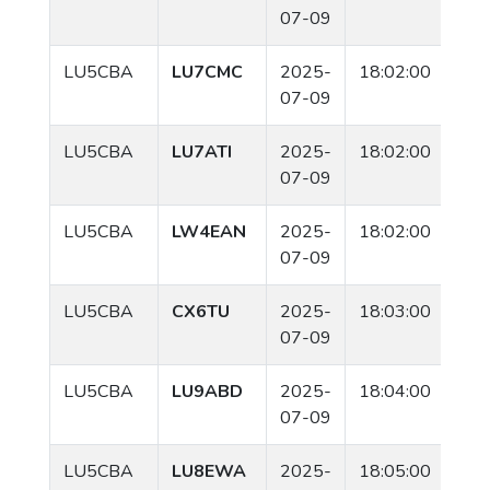
07-09
LU5CBA
LU7CMC
2025-
18:02:00
📥
07-09
LU5CBA
LU7ATI
2025-
18:02:00
📥
07-09
LU5CBA
LW4EAN
2025-
18:02:00
📥
07-09
LU5CBA
CX6TU
2025-
18:03:00
📥
07-09
LU5CBA
LU9ABD
2025-
18:04:00
📥
07-09
LU5CBA
LU8EWA
2025-
18:05:00
📥