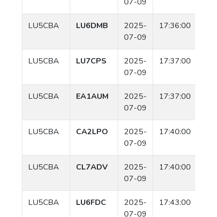
07-09
LU5CBA
LU6DMB
2025-
17:36:00
📥
07-09
LU5CBA
LU7CPS
2025-
17:37:00
📥
07-09
LU5CBA
EA1AUM
2025-
17:37:00
📥
07-09
LU5CBA
CA2LPO
2025-
17:40:00
📥
07-09
LU5CBA
CL7ADV
2025-
17:40:00
📥
07-09
LU5CBA
LU6FDC
2025-
17:43:00
📥
07-09