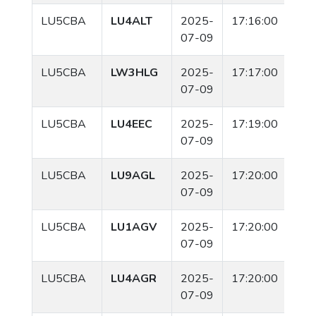
LU5CBA
LU4ALT
2025-
17:16:00
📥
07-09
LU5CBA
LW3HLG
2025-
17:17:00
📥
07-09
LU5CBA
LU4EEC
2025-
17:19:00
📥
07-09
LU5CBA
LU9AGL
2025-
17:20:00
📥
07-09
LU5CBA
LU1AGV
2025-
17:20:00
📥
07-09
LU5CBA
LU4AGR
2025-
17:20:00
📥
07-09