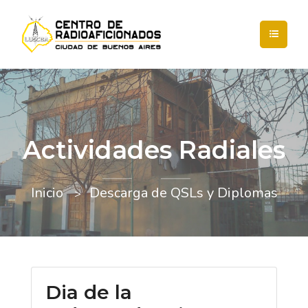
Actividades Radiales
Inicio
Descarga de QSLs y Diplomas
Dia de la