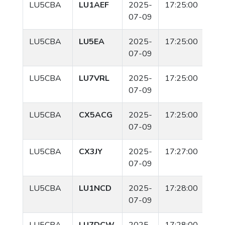
LU5CBA
LU1AEF
2025-
17:25:00
📥
07-09
LU5CBA
LU5EA
2025-
17:25:00
📥
07-09
LU5CBA
LU7VRL
2025-
17:25:00
📥
07-09
LU5CBA
CX5ACG
2025-
17:25:00
📥
07-09
LU5CBA
CX3JY
2025-
17:27:00
📥
07-09
LU5CBA
LU1NCD
2025-
17:28:00
📥
07-09