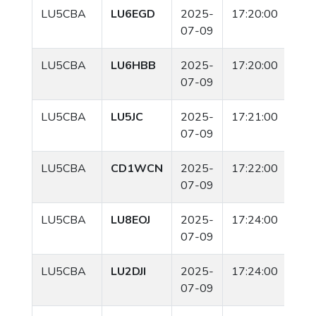
LU5CBA
LU6EGD
2025-
17:20:00
📥
07-09
LU5CBA
LU6HBB
2025-
17:20:00
📥
07-09
LU5CBA
LU5JC
2025-
17:21:00
📥
07-09
LU5CBA
CD1WCN
2025-
17:22:00
📥
07-09
LU5CBA
LU8EOJ
2025-
17:24:00
📥
07-09
LU5CBA
LU2DJI
2025-
17:24:00
📥
07-09