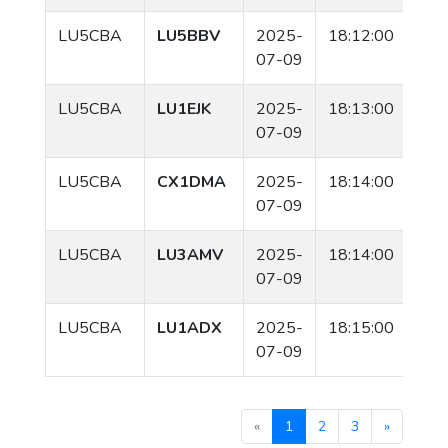
LU5CBA
LU5BBV
2025-
18:12:00
📥
07-09
LU5CBA
LU1EJK
2025-
18:13:00
📥
07-09
LU5CBA
CX1DMA
2025-
18:14:00
📥
07-09
LU5CBA
LU3AMV
2025-
18:14:00
📥
07-09
LU5CBA
LU1ADX
2025-
18:15:00
📥
07-09
«
1
2
3
»