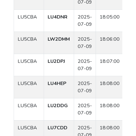
07-09
LU5CBA
LU4DNR
2025-
18:05:00
📥
07-09
LU5CBA
LW2DMM
2025-
18:06:00
📥
07-09
LU5CBA
LU2DPJ
2025-
18:07:00
📥
07-09
LU5CBA
LU4HEP
2025-
18:08:00
📥
07-09
LU5CBA
LU2DDG
2025-
18:08:00
📥
07-09
LU5CBA
LU7CDD
2025-
18:08:00
📥
07-09