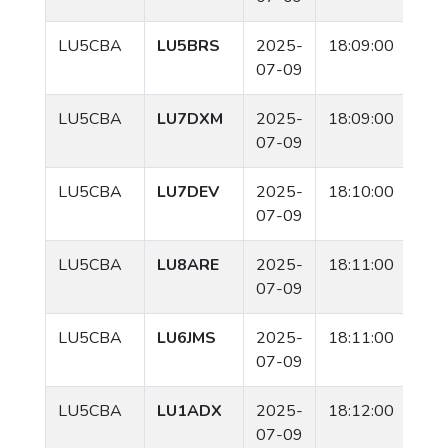
LU5CBA
LU5BRS
2025-
18:09:00
📥
07-09
LU5CBA
LU7DXM
2025-
18:09:00
📥
07-09
LU5CBA
LU7DEV
2025-
18:10:00
📥
07-09
LU5CBA
LU8ARE
2025-
18:11:00
📥
07-09
LU5CBA
LU6JMS
2025-
18:11:00
📥
07-09
LU5CBA
LU1ADX
2025-
18:12:00
📥
07-09