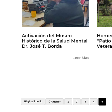
Activación del Museo
Homena
Histórico de la Salud Mental
“Patio
Dr. José T. Borda
Vetera
Leer Mas
Página 5 de 5:
Anterior
1
2
3
4
5